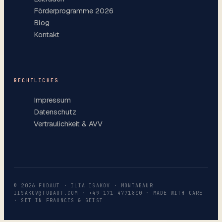
Förderprogramme 2026
Blog
Kontakt
RECHTLICHES
Impressum
Datenschutz
Vertraulichkeit & AVV
©
2026
FUDAUT · ILIA ISAKOV · MONTABAUR
IISAKOV@FUDAUT.COM
·
+49 171 4771800
· MADE WITH CARE
· SET IN FRAUNCES & GEIST