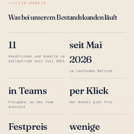
LIVE-BEWEIS
Was bei unserem Bestandskunden läuft
11
seit Mai
2026
Anwältinnen und Anwälte im
Vollbetrieb seit Juli 2026
im laufenden Betrieb
in Teams
per Klick
Freigabe, wo das Team
der Anwalt gibt frei
arbeitet
Festpreis
wenige