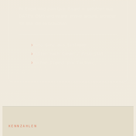
Ihr Excel wird zum Live-Board — gefüttert aus
DATEV, DMS und Intake. Immer aktuell, sichtbar
für alle, die es brauchen.
Auto-Sync aus Systemen
Filter nach Owner / Priorität
Wochen-Digest pro Partner
KENNZAHLEN