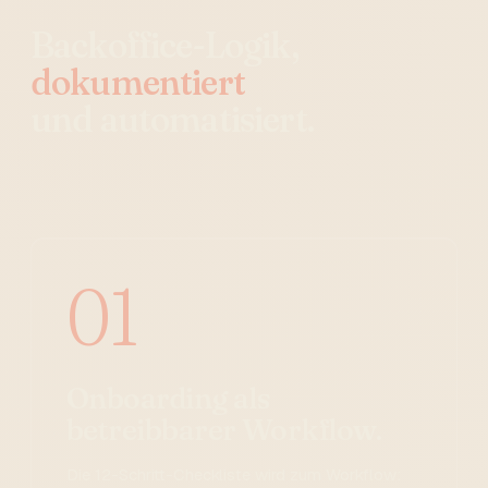
Backoffice-Logik,
dokumentiert
und automatisiert.
01
Onboarding als
betreibbarer Workflow.
Die 12-Schritt-Checkliste wird zum Workflow: