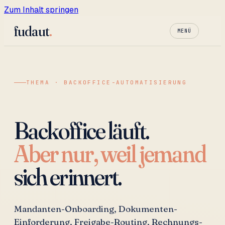
Zum Inhalt springen
fudaut
.
MENÜ
THEMA · BACKOFFICE-AUTOMATISIERUNG
Backoffice läuft.
Aber nur, weil jemand
sich erinnert.
Mandanten-Onboarding, Dokumenten-
Einforderung, Freigabe-Routing, Rechnungs-