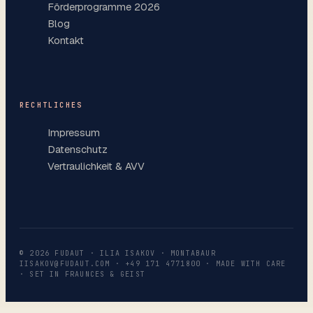
Förderprogramme 2026
Blog
Kontakt
RECHTLICHES
Impressum
Datenschutz
Vertraulichkeit & AVV
©
2026
FUDAUT · ILIA ISAKOV · MONTABAUR
IISAKOV@FUDAUT.COM
·
+49 171 4771800
· MADE WITH CARE
· SET IN FRAUNCES & GEIST