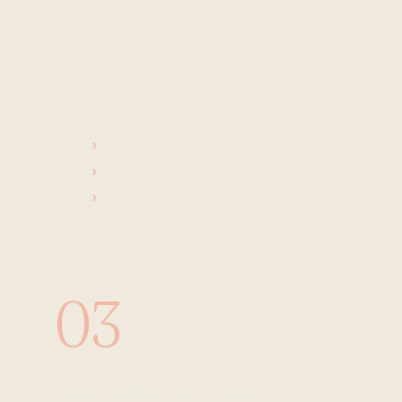
Rechnungen, Anträge und Lieferanten-
Onboarding laufen über Teams oder Web-
Freigabe — mit klarem Audit-Log, Schwellen und
automatischem Routing.
Schwellen-basiertes Routing
Teams-/Mail-Freigabe-UI
Audit-Log pro Freigabe
03
Status-Board, auto-sync.