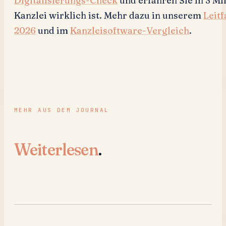
Digitalisierungs-Check
und erfahren Sie in 3 Min
Kanzlei wirklich ist. Mehr dazu in unserem
Leitf
2026
und im
Kanzleisoftware-Vergleich
.
MEHR AUS DEM JOURNAL
Weiterlesen
.