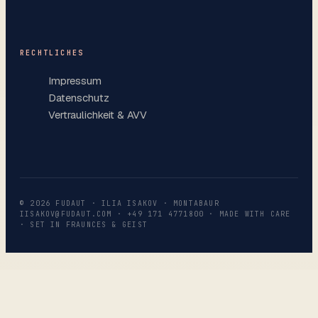
RECHTLICHES
Impressum
Datenschutz
Vertraulichkeit & AVV
©
2026
FUDAUT · ILIA ISAKOV · MONTABAUR
IISAKOV@FUDAUT.COM
·
+49 171 4771800
· MADE WITH CARE
· SET IN FRAUNCES & GEIST