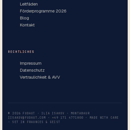
Leitfäden
Förderprogramme 2026
Blog
Kontakt
RECHTLICHES
Impressum
Datenschutz
Vertraulichkeit & AVV
©
2026
FUDAUT · ILIA ISAKOV · MONTABAUR
IISAKOV@FUDAUT.COM
·
+49 171 4771800
· MADE WITH CARE
· SET IN FRAUNCES & GEIST