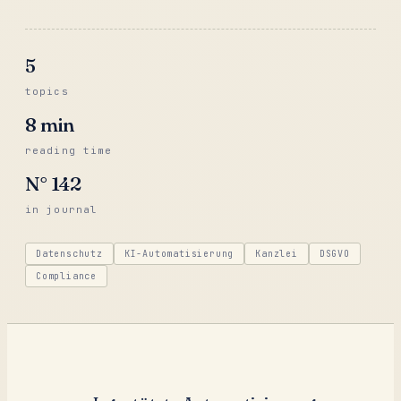
5
topics
8
min
reading time
N°
142
in journal
Datenschutz
KI-Automatisierung
Kanzlei
DSGVO
Compliance