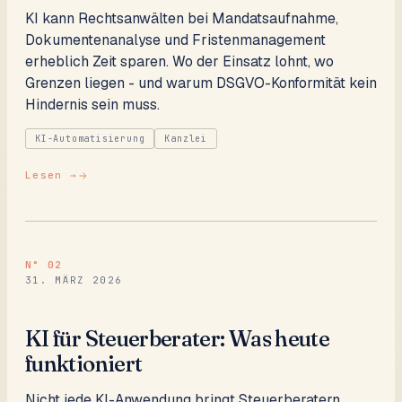
KI kann Rechtsanwälten bei Mandatsaufnahme,
Dokumentenanalyse und Fristenmanagement
erheblich Zeit sparen. Wo der Einsatz lohnt, wo
Grenzen liegen - und warum DSGVO-Konformität kein
Hindernis sein muss.
KI-Automatisierung
Kanzlei
Lesen →
N°
02
31. MÄRZ 2026
KI für Steuerberater: Was heute
funktioniert
Nicht jede KI-Anwendung bringt Steuerberatern