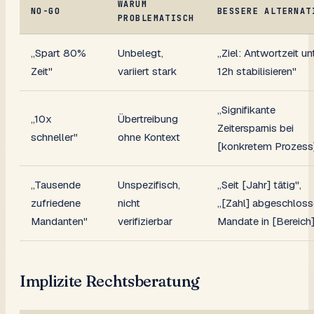
WARUM
NO-GO
BESSERE ALTERNAT
PROBLEMATISCH
„Spart 80%
Unbelegt,
„Ziel: Antwortzeit un
Zeit"
variiert stark
12h stabilisieren"
„Signifikante
„10x
Übertreibung
Zeitersparnis bei
schneller"
ohne Kontext
[konkretem Prozess
„Tausende
Unspezifisch,
„Seit [Jahr] tätig",
zufriedene
nicht
„[Zahl] abgeschlos
Mandanten"
verifizierbar
Mandate in [Bereich
Implizite Rechtsberatung