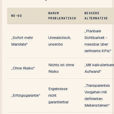
WARUM
BESSERE
NO-GO
PROBLEMATISCH
ALTERNATIVE
„Planbare
„Sofort mehr
Unrealistisch,
Sichtbarkeit -
Mandate"
unseriös
messbar über
definierte KPIs"
Nichts ist ohne
„Mit kalkulierba
„Ohne Risiko"
Risiko
Aufwand"
„Transparentes
Ergebnisse
Vorgehen mit
„Erfolgsgarantie"
nicht
definierten
garantierbar
Meilensteinen"