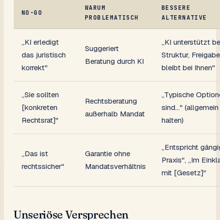
WARUM
BESSERE
NO-GO
PROBLEMATISCH
ALTERNATIVE
„KI erledigt
„KI unterstützt be
Suggeriert
das juristisch
Struktur, Freigabe
Beratung durch KI
korrekt"
bleibt bei Ihnen"
„Sie sollten
„Typische Option
Rechtsberatung
[konkreten
sind…" (allgemein
außerhalb Mandat
Rechtsrat]"
halten)
„Entspricht gängi
„Das ist
Garantie ohne
Praxis", „Im Eink
rechtssicher"
Mandatsverhältnis
mit [Gesetz]"
Unseriöse Versprechen