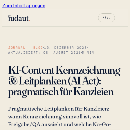
Zum Inhalt springen
fudaut
.
MENÜ
JOURNAL · BLOG
10. DEZEMBER 2025
AKTUALISIERT:
08. AUGUST 2026
5
MIN
KI-Content Kennzeichnung
& Leitplanken (AI Act):
pragmatisch für Kanzleien
Pragmatische Leitplanken für Kanzleien:
wann Kennzeichnung sinnvoll ist, wie
Freigabe/QA aussieht und welche No-Go-