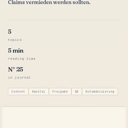
Claims vermieden werden sollten.
5
topics
5
min
reading time
N°
25
in journal
Content
Kanzlei
Freigabe
QA
Automatisierung