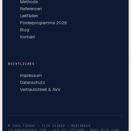
Methode
Referenzen
Leitfäden
Förderprogramme 2026
Blog
Kontakt
RECHTLICHES
Impressum
Datenschutz
Vertraulichkeit & AVV
©
2026
FUDAUT · ILIA ISAKOV · MONTABAUR
IISAKOV@FUDAUT.COM
·
+49 171 4771800
· MADE WITH CARE