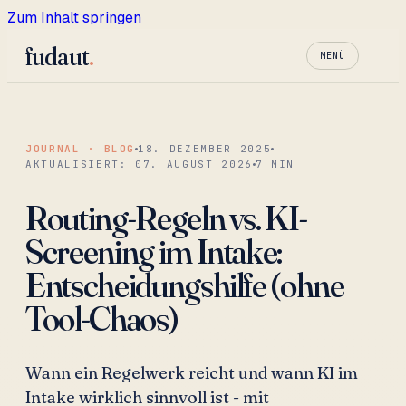
Zum Inhalt springen
fudaut
.
MENÜ
JOURNAL · BLOG
18. DEZEMBER 2025
AKTUALISIERT:
07. AUGUST 2026
7
MIN
Routing-Regeln vs. KI-
Screening im Intake:
Entscheidungshilfe (ohne
Tool-Chaos)
Wann ein Regelwerk reicht und wann KI im
Intake wirklich sinnvoll ist - mit