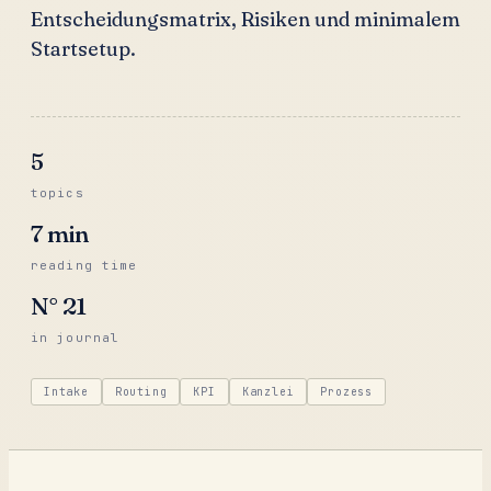
Entscheidungsmatrix, Risiken und minimalem
Startsetup.
5
topics
7
min
reading time
N°
21
in journal
Intake
Routing
KPI
Kanzlei
Prozess