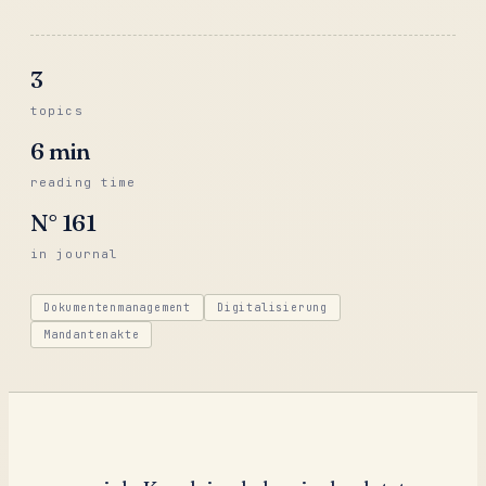
3
topics
6
min
reading time
N°
161
in journal
Dokumentenmanagement
Digitalisierung
Mandantenakte