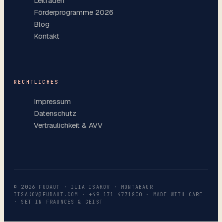
Leitfäden
Förderprogramme 2026
Blog
Kontakt
RECHTLICHES
Impressum
Datenschutz
Vertraulichkeit & AVV
©
2026
FUDAUT · ILIA ISAKOV · MONTABAUR
IISAKOV@FUDAUT.COM
·
+49 171 4771800
· MADE WITH CARE
· SET IN FRAUNCES & GEIST